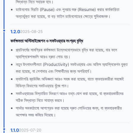
সিদ্ধান্ত নিতে সহায়ক হবে।
ডাউনলোড বিরতি (Pause) এবং পুনরায় শুরু (Resume) করার কার্যকারিতা
অন্তর্ভুক্ত করা হয়েছে, যা বড় ফাইল ডাউনলোডের ক্ষেত্রে সুবিধাজনক।
1.2.0
2025-08-25
কর্মক্ষমতা অপ্টিমাইজেশন ও সফটওয়্যার সংগ্রহ বৃদ্ধি
প্ল্যাটফর্মের সামগ্রিক কর্মক্ষমতা উল্লেখযোগ্যভাবে বৃদ্ধি করা হয়েছে, যার ফলে
অ্যাপ্লিকেশনগুলি আরও দ্রুত লোড হয়।
নতুন উৎপাদনশীলতা (Productivity) সফটওয়্যার এবং অফিস অ্যাপ্লিকেশন যুক্ত
করা হয়েছে, যা পেশাদার এবং শিক্ষার্থীদের জন্য অপরিহার্য।
ক্যাটাগরি ব্রাউজিং অভিজ্ঞতা আরও সহজ করা হয়েছে, যাতে ব্যবহারকারীরা সহজেই
বিভিন্ন বিভাগের সফটওয়্যার খুঁজে পান।
সফটওয়্যারের বিস্তারিত বিবরণে আরও তথ্য যোগ করা হয়েছে, যা ব্যবহারকারীদের
সঠিক সিদ্ধান্ত নিতে সাহায্য করবে।
সার্ভার অবকাঠামো আপগ্রেড করা হয়েছে দ্রুত লোডিংয়ের জন্য, যা ব্যবহারকারীর
অপেক্ষার সময় কমিয়ে দিয়েছে।
1.1.0
2025-07-20