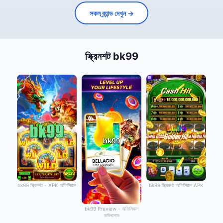
সকল ব্র্যান্ড দেখুন →
স্ক্রিনশট bk99
bk99 স্ক্রিনশট - APK অফিসিয়াল
bk99 স্ক্রিনশট অফিসিয়াল APK
bk99 Preview - অফিসিয়াল
ডাউনলোড