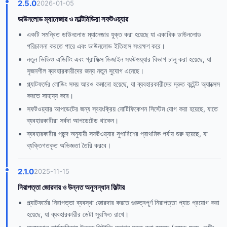
2.5.0
2026-01-05
ডাউনলোড ম্যানেজার ও মাল্টিমিডিয়া সফটওয়্যার
একটি সমন্বিত ডাউনলোড ম্যানেজার যুক্ত করা হয়েছে যা একাধিক ডাউনলোড
পরিচালনা করতে পারে এবং ডাউনলোড ইতিহাস সংরক্ষণ করে।
নতুন ভিডিও এডিটিং এবং গ্রাফিক্স ডিজাইন সফটওয়্যার বিভাগ চালু করা হয়েছে, যা
সৃজনশীল ব্যবহারকারীদের জন্য নতুন সুযোগ এনেছে।
প্ল্যাটফর্মের লোডিং সময় আরও কমানো হয়েছে, যা ব্যবহারকারীদের দ্রুত কন্টেন্ট অ্যাক্সেস
করতে সাহায্য করে।
সফটওয়্যার আপডেটের জন্য স্বয়ংক্রিয় নোটিফিকেশন সিস্টেম যোগ করা হয়েছে, যাতে
ব্যবহারকারীরা সর্বদা আপডেটেড থাকেন।
ব্যবহারকারীর পছন্দ অনুযায়ী সফটওয়্যার সুপারিশের প্রাথমিক পর্যায় শুরু হয়েছে, যা
ব্যক্তিগতকৃত অভিজ্ঞতা তৈরি করবে।
2.1.0
2025-11-15
নিরাপত্তা জোরদার ও উন্নত অনুসন্ধান ফিল্টার
প্ল্যাটফর্মের নিরাপত্তা ব্যবস্থা জোরদার করতে গুরুত্বপূর্ণ নিরাপত্তা প্যাচ প্রয়োগ করা
হয়েছে, যা ব্যবহারকারীর ডেটা সুরক্ষিত রাখে।