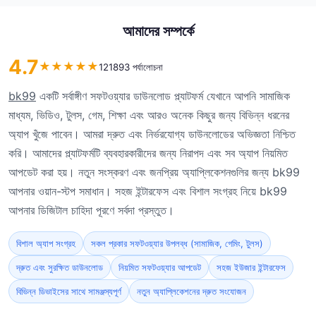
আমাদের সম্পর্কে
4.7
★
★
★
★
★
121893 পর্যালোচনা
bk99
একটি সর্বাঙ্গীণ সফটওয়্যার ডাউনলোড প্ল্যাটফর্ম যেখানে আপনি সামাজিক
মাধ্যম, ভিডিও, টুলস, গেম, শিক্ষা এবং আরও অনেক কিছুর জন্য বিভিন্ন ধরনের
অ্যাপ খুঁজে পাবেন। আমরা দ্রুত এবং নির্ভরযোগ্য ডাউনলোডের অভিজ্ঞতা নিশ্চিত
করি। আমাদের প্ল্যাটফর্মটি ব্যবহারকারীদের জন্য নিরাপদ এবং সব অ্যাপ নিয়মিত
আপডেট করা হয়। নতুন সংস্করণ এবং জনপ্রিয় অ্যাপ্লিকেশনগুলির জন্য bk99
আপনার ওয়ান-স্টপ সমাধান। সহজ ইন্টারফেস এবং বিশাল সংগ্রহ নিয়ে bk99
আপনার ডিজিটাল চাহিদা পূরণে সর্বদা প্রস্তুত।
বিশাল অ্যাপ সংগ্রহ
সকল প্রকার সফটওয়্যার উপলব্ধ (সামাজিক, গেমিং, টুলস)
দ্রুত এবং সুরক্ষিত ডাউনলোড
নিয়মিত সফটওয়্যার আপডেট
সহজ ইউজার ইন্টারফেস
বিভিন্ন ডিভাইসের সাথে সামঞ্জস্যপূর্ণ
নতুন অ্যাপ্লিকেশনের দ্রুত সংযোজন