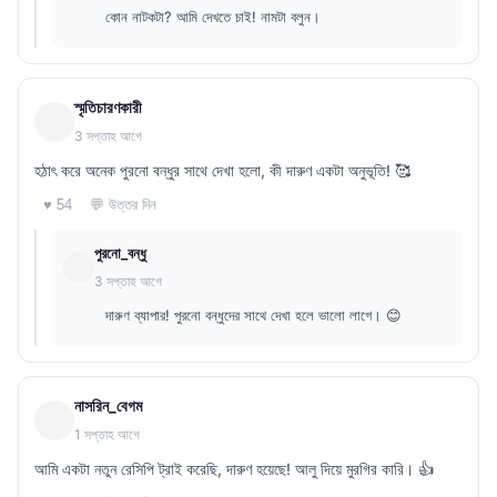
কোন নাটকটা? আমি দেখতে চাই! নামটা বলুন।
স্মৃতিচারণকারী
3 সপ্তাহ আগে
হঠাৎ করে অনেক পুরনো বন্ধুর সাথে দেখা হলো, কী দারুণ একটা অনুভূতি! 🥰
💬 উত্তর দিন
♥ 54
পুরনো_বন্ধু
3 সপ্তাহ আগে
দারুণ ব্যাপার! পুরনো বন্ধুদের সাথে দেখা হলে ভালো লাগে। 😊
নাসরিন_বেগম
1 সপ্তাহ আগে
আমি একটা নতুন রেসিপি ট্রাই করেছি, দারুণ হয়েছে! আলু দিয়ে মুরগির কারি। 👍