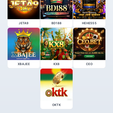
JETA9
BD188
HEHE555
XBAJEE
KX8
CEO
OKTK