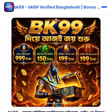
bk99 - bk99 Verified Bangladeshi | Bonus দ্রুত ⚡