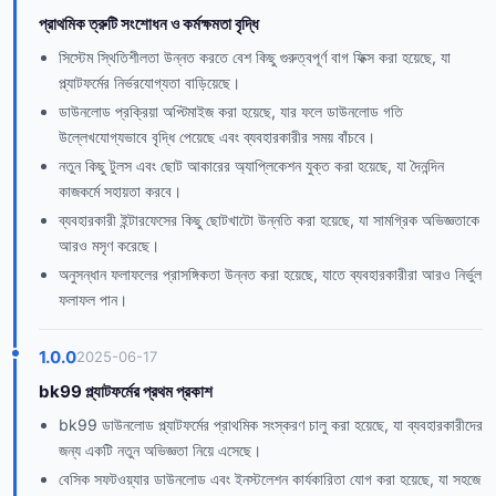
প্রাথমিক ত্রুটি সংশোধন ও কর্মক্ষমতা বৃদ্ধি
সিস্টেম স্থিতিশীলতা উন্নত করতে বেশ কিছু গুরুত্বপূর্ণ বাগ ফিক্স করা হয়েছে, যা
প্ল্যাটফর্মের নির্ভরযোগ্যতা বাড়িয়েছে।
ডাউনলোড প্রক্রিয়া অপ্টিমাইজ করা হয়েছে, যার ফলে ডাউনলোড গতি
উল্লেখযোগ্যভাবে বৃদ্ধি পেয়েছে এবং ব্যবহারকারীর সময় বাঁচবে।
নতুন কিছু টুলস এবং ছোট আকারের অ্যাপ্লিকেশন যুক্ত করা হয়েছে, যা দৈনন্দিন
কাজকর্মে সহায়তা করবে।
ব্যবহারকারী ইন্টারফেসের কিছু ছোটখাটো উন্নতি করা হয়েছে, যা সামগ্রিক অভিজ্ঞতাকে
আরও মসৃণ করেছে।
অনুসন্ধান ফলাফলের প্রাসঙ্গিকতা উন্নত করা হয়েছে, যাতে ব্যবহারকারীরা আরও নির্ভুল
ফলাফল পান।
1.0.0
2025-06-17
bk99 প্ল্যাটফর্মের প্রথম প্রকাশ
bk99 ডাউনলোড প্ল্যাটফর্মের প্রাথমিক সংস্করণ চালু করা হয়েছে, যা ব্যবহারকারীদের
জন্য একটি নতুন অভিজ্ঞতা নিয়ে এসেছে।
বেসিক সফটওয়্যার ডাউনলোড এবং ইনস্টলেশন কার্যকারিতা যোগ করা হয়েছে, যা সহজে