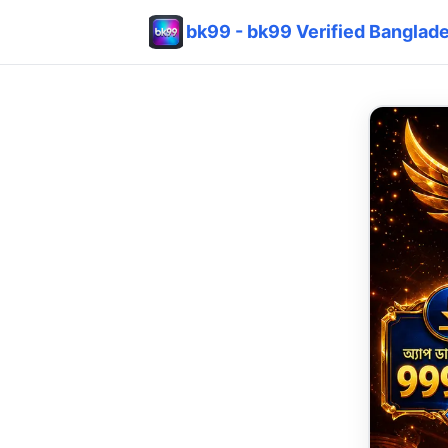
bk99 - bk99 Verified Banglades