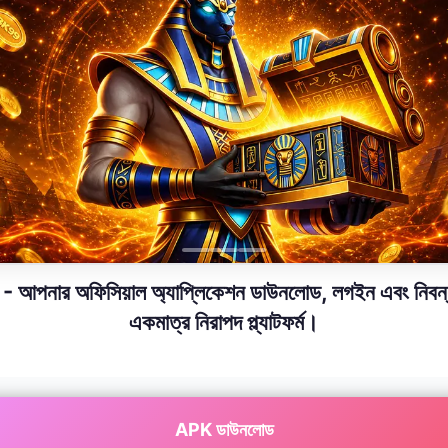
 আপনার অফিসিয়াল অ্যাপ্লিকেশন ডাউনলোড, লগইন এবং নিবন্
একমাত্র নিরাপদ প্ল্যাটফর্ম।
APK ডাউনলোড