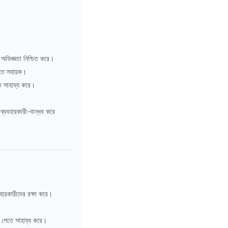
ন অভিজ্ঞতা নিশ্চিত করে।
াতে সহায়ক।
তে সাহায্য করে।
 ব্যবহারকারী-বান্ধব করে
বহারকারীদের রক্ষা করে।
া পেতে সাহায্য করে।