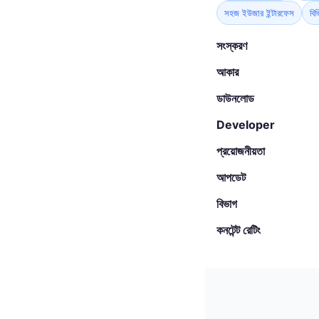
সহজ ইউজার ইন্টারফেস
বিভ
সংস্করণ
আকার
ডাউনলোড
Developer
প্রয়োজনীয়তা
আপডেট
বিভাগ
কনটেন্ট রেটিং