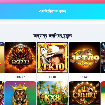
এখনই নিবন্ধন করুন
অন্যান্য জনপ্রিয় ব্র্যান্ড
QQ777
TK10
JETA9