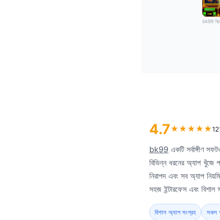
bk99 স্ক্
4.7
★
★
★
★
★
12
bk99
একটি সর্বাঙ্গীণ সফ
বিভিন্ন ধরনের অ্যাপ খুঁজে 
নিরাপদ এবং সব অ্যাপ নিয়
সহজ ইন্টারফেস এবং বিশাল স
বিশাল অ্যাপ সংগ্রহ
সকল প