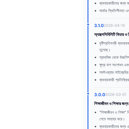
ব্যবহারকারীদের জন্য 
সার্ভার স্থিতিশীলতা এ
3.1.0
2026-04-10
অ্যাক্সেসিবিলিটি ফিচার ও 
দৃষ্টিপ্রতিবন্ধী ব্যবহা
তুলেছে।
প্রাথমিক থেকে উচ্চশিক্
ক্ষুদ্র বাগ সংশোধন এবং
সফটওয়্যার লাইব্রেরির
ব্যবহারকারী প্রতিক্রিয
3.0.0
2026-03-01
শিক্ষাজীবন ও শিক্ষার জন
“শিক্ষাজীবন ও শিক্ষা”
পেতে সাহায্য করে।
ব্যবহারকারীদের জন্য এ