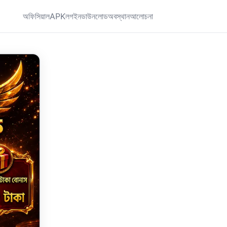
অফিসিয়াল
APK
লগইন
ডাউনলোড
অবস্থান
আলোচনা