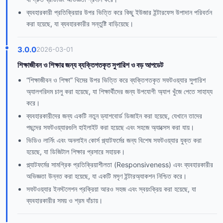
ব্যবহারকারী প্রতিক্রিয়ার উপর ভিত্তি করে কিছু ইউজার ইন্টারফেস উপাদান পরিবর্তন
করা হয়েছে, যা ব্যবহারকারীর সন্তুষ্টি বাড়িয়েছে।
3.0.0
2026-03-01
শিক্ষাজীবন ও শিক্ষার জন্য ব্যক্তিগতকৃত সুপারিশ ও বড় আপডেট
“শিক্ষাজীবন ও শিক্ষা” থিমের উপর ভিত্তি করে ব্যক্তিগতকৃত সফটওয়্যার সুপারিশ
অ্যালগরিদম চালু করা হয়েছে, যা শিক্ষার্থীদের জন্য উপযোগী অ্যাপ খুঁজে পেতে সাহায্য
করে।
ব্যবহারকারীদের জন্য একটি নতুন ড্যাশবোর্ড ডিজাইন করা হয়েছে, যেখানে তাদের
পছন্দের সফটওয়্যারগুলি হাইলাইট করা হয়েছে এবং সহজে অ্যাক্সেস করা যায়।
ভিডিও লার্নিং এবং অনলাইন কোর্স প্ল্যাটফর্মের জন্য বিশেষ সফটওয়্যার যুক্ত করা
হয়েছে, যা ডিজিটাল শিক্ষার প্রসারে সহায়ক।
প্ল্যাটফর্মের সামগ্রিক প্রতিক্রিয়াশীলতা (Responsiveness) এবং ব্যবহারকারীর
অভিজ্ঞতা উন্নত করা হয়েছে, যা একটি মসৃণ ইন্টারঅ্যাকশন নিশ্চিত করে।
সফটওয়্যার ইনস্টলেশন প্রক্রিয়া আরও সহজ এবং স্বয়ংক্রিয় করা হয়েছে, যা
ব্যবহারকারীর সময় ও শ্রম বাঁচায়।