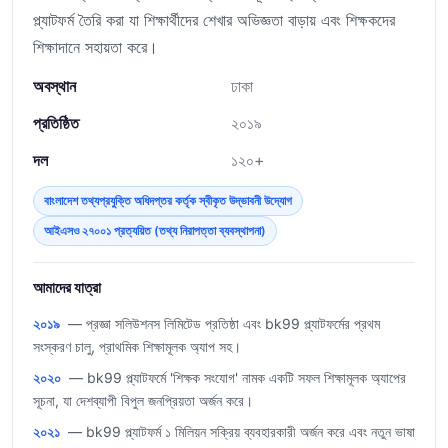
প্ল্যাটফর্ম তৈরি করা যা শিক্ষার্থীদের শেখার অভিজ্ঞতা বাড়ায় এবং শিক্ষকদের
শিক্ষাদানে সহায়তা করে।
অবস্থান
ঢাকা
প্রতিষ্ঠিত
২০১৯
দল
১২০+
বাংলাদেশ তথ্যপ্রযুক্তি অধিদপ্তর কর্তৃক স্বীকৃত উদ্ভাবনী উদ্যোগ
আইএসও ২৭০০১ প্রত্যয়িত (তথ্য নিরাপত্তা ব্যবস্থাপনা)
আমাদের যাত্রা
২০১৯
— প্রজ্ঞা সলিউশনস লিমিটেড প্রতিষ্ঠা এবং bk99 প্ল্যাটফর্মের প্রথম
সংস্করণ চালু, প্রাথমিক শিক্ষামূলক অ্যাপ সহ।
২০২০
— bk99 প্ল্যাটফর্মে 'শিক্ষক সংযোগ' নামক একটি সফল শিক্ষামূলক অ্যাপের
সূচনা, যা দেশব্যাপী বিপুল জনপ্রিয়তা অর্জন করে।
২০২১
— bk99 প্ল্যাটফর্ম ১ মিলিয়ন সক্রিয় ব্যবহারকারী অর্জন করে এবং নতুন ভাষা