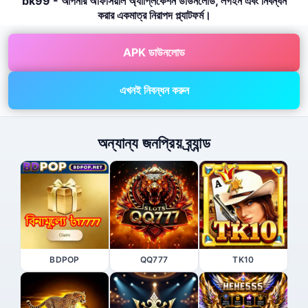
bk99 - আপনার অফিসিয়াল অ্যাপ্লিকেশন ডাউনলোড, লগইন এবং নিবন্ধন
করার একমাত্র নিরাপদ প্ল্যাটফর্ম।
APK ডাউনলোড
এখনই নিবন্ধন করুন
অন্যান্য জনপ্রিয় ব্র্যান্ড
BDPOP
QQ777
TK10