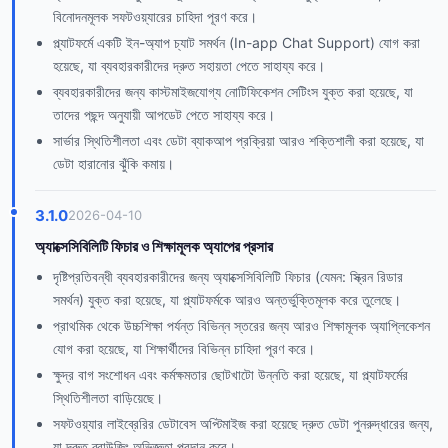
বিনোদনমূলক সফটওয়্যারের চাহিদা পূরণ করে।
প্ল্যাটফর্মে একটি ইন-অ্যাপ চ্যাট সমর্থন (In-app Chat Support) যোগ করা
হয়েছে, যা ব্যবহারকারীদের দ্রুত সহায়তা পেতে সাহায্য করে।
ব্যবহারকারীদের জন্য কাস্টমাইজযোগ্য নোটিফিকেশন সেটিংস যুক্ত করা হয়েছে, যা
তাদের পছন্দ অনুযায়ী আপডেট পেতে সাহায্য করে।
সার্ভার স্থিতিশীলতা এবং ডেটা ব্যাকআপ প্রক্রিয়া আরও শক্তিশালী করা হয়েছে, যা
ডেটা হারানোর ঝুঁকি কমায়।
3.1.0
2026-04-10
অ্যাক্সেসিবিলিটি ফিচার ও শিক্ষামূলক অ্যাপের প্রসার
দৃষ্টিপ্রতিবন্ধী ব্যবহারকারীদের জন্য অ্যাক্সেসিবিলিটি ফিচার (যেমন: স্ক্রিন রিডার
সমর্থন) যুক্ত করা হয়েছে, যা প্ল্যাটফর্মকে আরও অন্তর্ভুক্তিমূলক করে তুলেছে।
প্রাথমিক থেকে উচ্চশিক্ষা পর্যন্ত বিভিন্ন স্তরের জন্য আরও শিক্ষামূলক অ্যাপ্লিকেশন
যোগ করা হয়েছে, যা শিক্ষার্থীদের বিভিন্ন চাহিদা পূরণ করে।
ক্ষুদ্র বাগ সংশোধন এবং কর্মক্ষমতার ছোটখাটো উন্নতি করা হয়েছে, যা প্ল্যাটফর্মের
স্থিতিশীলতা বাড়িয়েছে।
সফটওয়্যার লাইব্রেরির ডেটাবেস অপ্টিমাইজ করা হয়েছে দ্রুত ডেটা পুনরুদ্ধারের জন্য,
যা দ্রুত ব্রাউজিং অভিজ্ঞতা প্রদান করে।