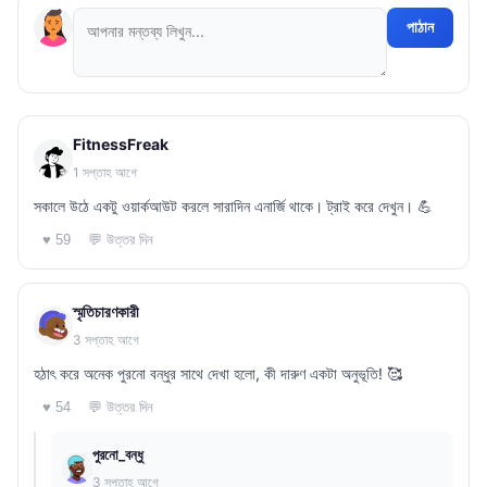
পাঠান
FitnessFreak
1 সপ্তাহ আগে
সকালে উঠে একটু ওয়ার্কআউট করলে সারাদিন এনার্জি থাকে। ট্রাই করে দেখুন। 💪
💬 উত্তর দিন
♥ 59
স্মৃতিচারণকারী
3 সপ্তাহ আগে
হঠাৎ করে অনেক পুরনো বন্ধুর সাথে দেখা হলো, কী দারুণ একটা অনুভূতি! 🥰
💬 উত্তর দিন
♥ 54
পুরনো_বন্ধু
3 সপ্তাহ আগে