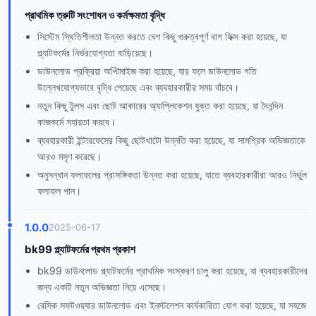
প্রাথমিক ত্রুটি সংশোধন ও কর্মক্ষমতা বৃদ্ধি
সিস্টেম স্থিতিশীলতা উন্নত করতে বেশ কিছু গুরুত্বপূর্ণ বাগ ফিক্স করা হয়েছে, যা
প্ল্যাটফর্মের নির্ভরযোগ্যতা বাড়িয়েছে।
ডাউনলোড প্রক্রিয়া অপ্টিমাইজ করা হয়েছে, যার ফলে ডাউনলোড গতি
উল্লেখযোগ্যভাবে বৃদ্ধি পেয়েছে এবং ব্যবহারকারীর সময় বাঁচবে।
নতুন কিছু টুলস এবং ছোট আকারের অ্যাপ্লিকেশন যুক্ত করা হয়েছে, যা দৈনন্দিন
কাজকর্মে সহায়তা করবে।
ব্যবহারকারী ইন্টারফেসের কিছু ছোটখাটো উন্নতি করা হয়েছে, যা সামগ্রিক অভিজ্ঞতাকে
আরও মসৃণ করেছে।
অনুসন্ধান ফলাফলের প্রাসঙ্গিকতা উন্নত করা হয়েছে, যাতে ব্যবহারকারীরা আরও নির্ভুল
ফলাফল পান।
1.0.0
2025-06-17
bk99 প্ল্যাটফর্মের প্রথম প্রকাশ
bk99 ডাউনলোড প্ল্যাটফর্মের প্রাথমিক সংস্করণ চালু করা হয়েছে, যা ব্যবহারকারীদের
জন্য একটি নতুন অভিজ্ঞতা নিয়ে এসেছে।
বেসিক সফটওয়্যার ডাউনলোড এবং ইনস্টলেশন কার্যকারিতা যোগ করা হয়েছে, যা সহজে