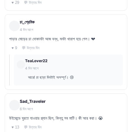
💬 উত্তর দিন
♥ 29
চা_প্রেমিক
4 দিন আগে
পাড়ার মোড়ের চা দোকানটা আজ বন্ধ, মনটা খারাপ হয়ে গেল। 💔
💬 উত্তর দিন
♥ 9
TeaLover22
4 দিন আগে
আরে! চা ছাড়া দিনটাই অসম্পূর্ণ। 😢
Sad_Traveler
6 দিন আগে
উইকেন্ডে ঘুরতে যাওয়ার প্ল্যান ছিল, কিন্তু সব মাটি। কী আর করা। 😭
💬 উত্তর দিন
♥ 13