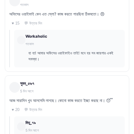
গতকাল
অফিসের ওয়াইফাই কেন এত স্লো? কাজ করতে পারছিনা ঠিকমতো। 😠
💬 উত্তর দিন
♥ 15
Workaholic
গতকাল
হা হা! আমার অফিসের ওয়াইফাইও তাই! মনে হয় সব জায়গার একই
সমস্যা।
সুমন_৫৬৭
5 দিন আগে
আজ সারাদিন খুব আলসেমি লাগছে। কোনো কাজ করতে ইচ্ছা করছে না। 😴
💬 উত্তর দিন
♥ 20
মিতু_৭৯
5 দিন আগে