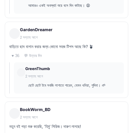
আমারও একই অবস্থা! শুয়ে বসে দিন কাটছে। 😩
GardenDreamer
2 সপ্তাহ আগে
বাড়িতে ছাদ বাগান করার জন্য কোনো সহজ টিপস আছে কি? 🪴
💬 উত্তর দিন
♥ 36
GreenThumb
2 সপ্তাহ আগে
ছোট ছোট টবে সবজি লাগাতে পারেন, যেমন ধনিয়া, পুদিনা। 🌱
BookWorm_BD
2 সপ্তাহ আগে
নতুন বই পড়া শুরু করেছি, 'হিমু' সিরিজ। দারুণ লাগছে!