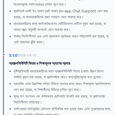
বিনোদনমূলক সফটওয়্যারের চাহিদা পূরণ করে।
প্ল্যাটফর্মে একটি ইন-অ্যাপ চ্যাট সমর্থন (In-app Chat Support) যোগ করা
হয়েছে, যা ব্যবহারকারীদের দ্রুত সহায়তা পেতে সাহায্য করে।
ব্যবহারকারীদের জন্য কাস্টমাইজযোগ্য নোটিফিকেশন সেটিংস যুক্ত করা হয়েছে, যা
তাদের পছন্দ অনুযায়ী আপডেট পেতে সাহায্য করে।
সার্ভার স্থিতিশীলতা এবং ডেটা ব্যাকআপ প্রক্রিয়া আরও শক্তিশালী করা হয়েছে, যা
ডেটা হারানোর ঝুঁকি কমায়।
3.1.0
2026-04-10
অ্যাক্সেসিবিলিটি ফিচার ও শিক্ষামূলক অ্যাপের প্রসার
দৃষ্টিপ্রতিবন্ধী ব্যবহারকারীদের জন্য অ্যাক্সেসিবিলিটি ফিচার (যেমন: স্ক্রিন রিডার
সমর্থন) যুক্ত করা হয়েছে, যা প্ল্যাটফর্মকে আরও অন্তর্ভুক্তিমূলক করে তুলেছে।
প্রাথমিক থেকে উচ্চশিক্ষা পর্যন্ত বিভিন্ন স্তরের জন্য আরও শিক্ষামূলক অ্যাপ্লিকেশন
যোগ করা হয়েছে, যা শিক্ষার্থীদের বিভিন্ন চাহিদা পূরণ করে।
ক্ষুদ্র বাগ সংশোধন এবং কর্মক্ষমতার ছোটখাটো উন্নতি করা হয়েছে, যা প্ল্যাটফর্মের
স্থিতিশীলতা বাড়িয়েছে।
সফটওয়্যার লাইব্রেরির ডেটাবেস অপ্টিমাইজ করা হয়েছে দ্রুত ডেটা পুনরুদ্ধারের জন্য,
যা দ্রুত ব্রাউজিং অভিজ্ঞতা প্রদান করে।