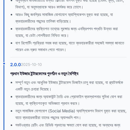
অনুসন্ধান কার্যকারিতায় উন্নত ফিল্টারিং অপশন যুক্ত করা হয়েছে (যেমন: মূল্য, রেটিং,
বিভাগ), যা অনুসন্ধানকে আরও কার্যকর করে তোলে।
আরও কিছু জনপ্রিয় সামাজিক যোগাযোগ অ্যাপ্লিকেশন যুক্ত করা হয়েছে, যা
ব্যবহারকারীদের পছন্দের তালিকা বাড়িয়েছে।
ব্যবহারকারীদের ব্যক্তিগত তথ্যের সুরক্ষার জন্য এনক্রিপশন পদ্ধতি উন্নত করা
হয়েছে, যা ডেটা গোপনীয়তা নিশ্চিত করে।
বাগ রিপোর্টিং প্রক্রিয়া সহজ করা হয়েছে, যাতে ব্যবহারকারীরা সহজেই সমস্যা জানাতে
পারেন এবং দ্রুত সমাধান পেতে পারেন।
2.0.0
2025-10-10
প্রধান ইউজার ইন্টারফেসের পুনর্গঠন ও নতুন বৈশিষ্ট্য
সম্পূর্ণ নতুন এবং আধুনিক ইউজার ইন্টারফেস ডিজাইন চালু করা হয়েছে, যা প্ল্যাটফর্মকে
একটি নতুন চেহারা দিয়েছে।
ব্যবহারকারীদের জন্য অ্যাকাউন্ট তৈরি এবং প্রোফাইল ব্যবস্থাপনার সুবিধা যোগ করা
হয়েছে, যা ব্যক্তিগতকৃত অভিজ্ঞতা প্রদান করবে।
নতুন সামাজিক যোগাযোগ (Social Media) অ্যাপ্লিকেশন বিভাগ যুক্ত করা হয়েছে,
যাতে ব্যবহারকারীরা তাদের পছন্দের অ্যাপগুলি পান।
সফটওয়্যার রেটিং এবং রিভিউ প্রদানের ক্ষমতা যোগ করা হয়েছে, যা অন্যদের জন্য