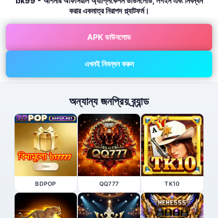
bk99 - আপনার অফিসিয়াল অ্যাপ্লিকেশন ডাউনলোড, লগইন এবং নিবন্ধন
করার একমাত্র নিরাপদ প্ল্যাটফর্ম।
APK ডাউনলোড
এখনই নিবন্ধন করুন
অন্যান্য জনপ্রিয় ব্র্যান্ড
BDPOP
QQ777
TK10