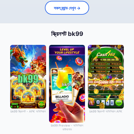
সকল ব্র্যান্ড দেখুন →
স্ক্রিনশট bk99
bk99 স্ক্রিনশট - APK অফিসিয়াল
bk99 স্ক্রিনশট অফিসিয়াল APK
bk99 Preview - অফিসিয়াল
ডাউনলোড