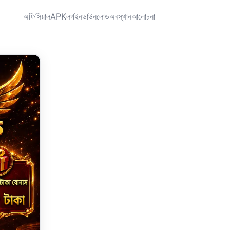
অফিসিয়াল
APK
লগইন
ডাউনলোড
অবস্থান
আলোচনা