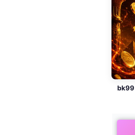
bk99 -