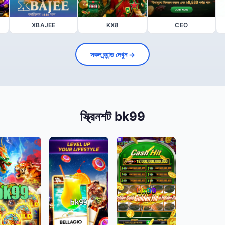
XBAJEE
KX8
CEO
সকল ব্র্যান্ড দেখুন →
স্ক্রিনশট bk99