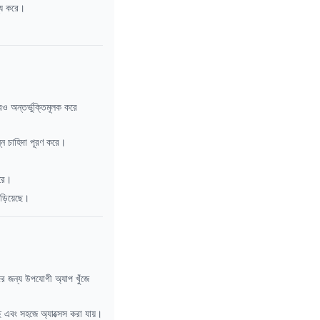
য্য করে।
 আরও অন্তর্ভুক্তিমূলক করে
ন্ন চাহিদা পূরণ করে।
করে।
ড়িয়েছে।
দের জন্য উপযোগী অ্যাপ খুঁজে
ে এবং সহজে অ্যাক্সেস করা যায়।