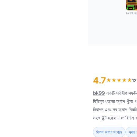
bk99 স্ক্
4.7
★
★
★
★
★
12
bk99
একটি সর্বাঙ্গীণ সফ
বিভিন্ন ধরনের অ্যাপ খুঁজে 
নিরাপদ এবং সব অ্যাপ নিয়
সহজ ইন্টারফেস এবং বিশাল স
বিশাল অ্যাপ সংগ্রহ
সকল প