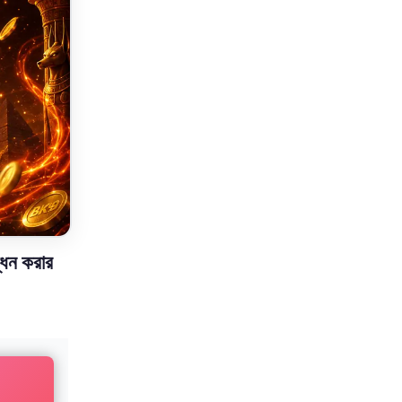
ধন করার