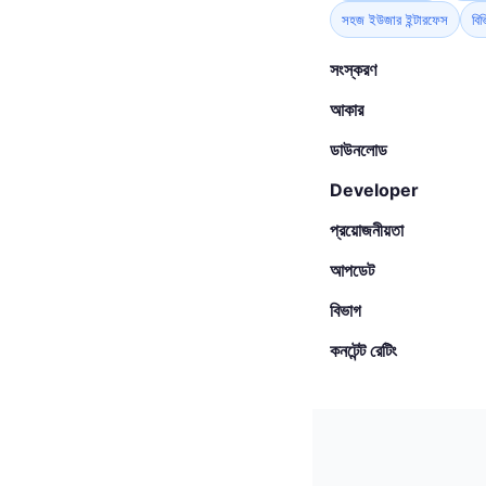
সহজ ইউজার ইন্টারফেস
বিভ
সংস্করণ
আকার
ডাউনলোড
Developer
প্রয়োজনীয়তা
আপডেট
বিভাগ
কনটেন্ট রেটিং