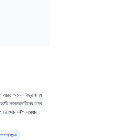
 এবং আরও অনেক কিছুর জন্য
র্মটি ব্যবহারকারীদের জন্য
নার ওয়ান-স্টপ সমাধান।
়্যার আপডেট