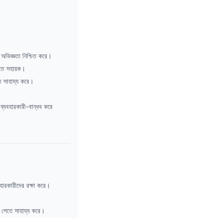
ন অভিজ্ঞতা নিশ্চিত করে।
াতে সহায়ক।
তে সাহায্য করে।
 ব্যবহারকারী-বান্ধব করে
বহারকারীদের রক্ষা করে।
া পেতে সাহায্য করে।