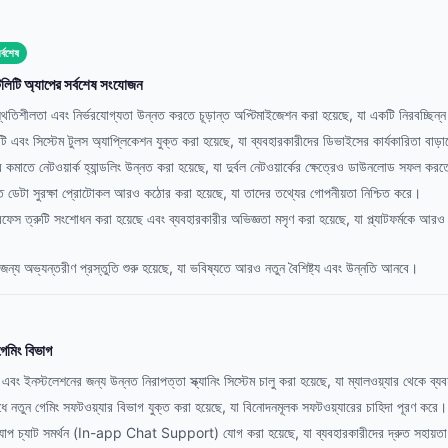
র্বশেষ
টিলিটি অ্যাপের সর্বশেষ সংযোজন
ক স্থিতিশীলতা এবং নির্ভরযোগ্যতা উন্নত করতে চূড়ান্ত অপ্টিমাইজেশন করা হয়েছে, যা একটি নিরবচ্ছিন্
ি এবং সিস্টেম টুলস অ্যাপ্লিকেশন যুক্ত করা হয়েছে, যা ব্যবহারকারীদের ডিভাইসের কার্যকারিতা বাড়
 কমাতে নেটওয়ার্ক হ্যান্ডলিং উন্নত করা হয়েছে, যা দুর্বল নেটওয়ার্কের ক্ষেত্রেও ডাউনলোড সফল কর
গত ডেটা সুরক্ষা প্রোটোকল আরও কঠোর করা হয়েছে, যা তাদের তথ্যের গোপনীয়তা নিশ্চিত করে।
েস ত্রুটি সংশোধন করা হয়েছে এবং ব্যবহারকারীর অভিজ্ঞতা মসৃণ করা হয়েছে, যা প্ল্যাটফর্মকে আরও
জন্য অভ্যন্তরীণ প্রস্তুতি শুরু হয়েছে, যা ভবিষ্যতে আরও নতুন বৈশিষ্ট্য এবং উন্নতি আনবে।
গেমিং বিভাগ
ং ইনস্টলেশনের জন্য উন্নত নিরাপত্তা স্ক্যানিং সিস্টেম চালু করা হয়েছে, যা ম্যালওয়্যার থেকে ব্য
ধে নতুন গেমিং সফটওয়্যার বিভাগ যুক্ত করা হয়েছে, যা বিনোদনমূলক সফটওয়্যারের চাহিদা পূরণ করে।
-অ্যাপ চ্যাট সমর্থন (In-app Chat Support) যোগ করা হয়েছে, যা ব্যবহারকারীদের দ্রুত সহায়ত