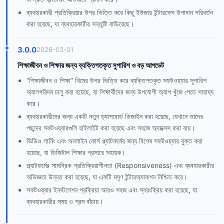
ব্যবহারকারী প্রতিক্রিয়ার উপর ভিত্তি করে কিছু ইউজার ইন্টারফেস উপাদান পরিবর্তন
করা হয়েছে, যা ব্যবহারকারীর সন্তুষ্টি বাড়িয়েছে।
3.0.0
2026-03-01
শিক্ষাজীবন ও শিক্ষার জন্য ব্যক্তিগতকৃত সুপারিশ ও বড় আপডেট
“শিক্ষাজীবন ও শিক্ষা” থিমের উপর ভিত্তি করে ব্যক্তিগতকৃত সফটওয়্যার সুপারিশ
অ্যালগরিদম চালু করা হয়েছে, যা শিক্ষার্থীদের জন্য উপযোগী অ্যাপ খুঁজে পেতে সাহায্য
করে।
ব্যবহারকারীদের জন্য একটি নতুন ড্যাশবোর্ড ডিজাইন করা হয়েছে, যেখানে তাদের
পছন্দের সফটওয়্যারগুলি হাইলাইট করা হয়েছে এবং সহজে অ্যাক্সেস করা যায়।
ভিডিও লার্নিং এবং অনলাইন কোর্স প্ল্যাটফর্মের জন্য বিশেষ সফটওয়্যার যুক্ত করা
হয়েছে, যা ডিজিটাল শিক্ষার প্রসারে সহায়ক।
প্ল্যাটফর্মের সামগ্রিক প্রতিক্রিয়াশীলতা (Responsiveness) এবং ব্যবহারকারীর
অভিজ্ঞতা উন্নত করা হয়েছে, যা একটি মসৃণ ইন্টারঅ্যাকশন নিশ্চিত করে।
সফটওয়্যার ইনস্টলেশন প্রক্রিয়া আরও সহজ এবং স্বয়ংক্রিয় করা হয়েছে, যা
ব্যবহারকারীর সময় ও শ্রম বাঁচায়।