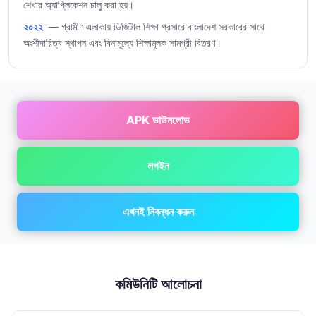
শেখার অ্যাপ্লিকেশন চালু করা হয়।
২০২২
— গ্রামীণ এলাকায় ডিজিটাল শিক্ষা প্রসারে বাংলাদেশ সরকারের সাথে
অংশীদারিত্ব স্থাপন এবং বিনামূল্যে শিক্ষামূলক সামগ্রী বিতরণ।
APK ডাউনলোড
লগইন
এখনই নিবন্ধন করুন
কমিউনিটি আলোচনা