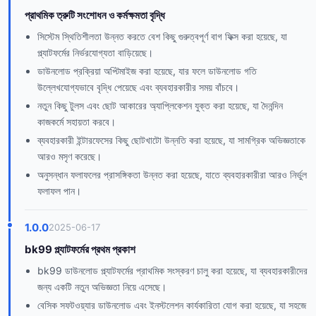
প্রাথমিক ত্রুটি সংশোধন ও কর্মক্ষমতা বৃদ্ধি
সিস্টেম স্থিতিশীলতা উন্নত করতে বেশ কিছু গুরুত্বপূর্ণ বাগ ফিক্স করা হয়েছে, যা
প্ল্যাটফর্মের নির্ভরযোগ্যতা বাড়িয়েছে।
ডাউনলোড প্রক্রিয়া অপ্টিমাইজ করা হয়েছে, যার ফলে ডাউনলোড গতি
উল্লেখযোগ্যভাবে বৃদ্ধি পেয়েছে এবং ব্যবহারকারীর সময় বাঁচবে।
নতুন কিছু টুলস এবং ছোট আকারের অ্যাপ্লিকেশন যুক্ত করা হয়েছে, যা দৈনন্দিন
কাজকর্মে সহায়তা করবে।
ব্যবহারকারী ইন্টারফেসের কিছু ছোটখাটো উন্নতি করা হয়েছে, যা সামগ্রিক অভিজ্ঞতাকে
আরও মসৃণ করেছে।
অনুসন্ধান ফলাফলের প্রাসঙ্গিকতা উন্নত করা হয়েছে, যাতে ব্যবহারকারীরা আরও নির্ভুল
ফলাফল পান।
1.0.0
2025-06-17
bk99 প্ল্যাটফর্মের প্রথম প্রকাশ
bk99 ডাউনলোড প্ল্যাটফর্মের প্রাথমিক সংস্করণ চালু করা হয়েছে, যা ব্যবহারকারীদের
জন্য একটি নতুন অভিজ্ঞতা নিয়ে এসেছে।
বেসিক সফটওয়্যার ডাউনলোড এবং ইনস্টলেশন কার্যকারিতা যোগ করা হয়েছে, যা সহজে