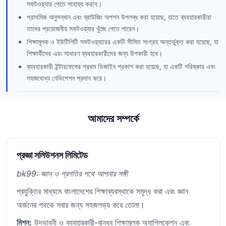
সফটওয়্যার পেতে সাহায্য করবে।
প্রাথমিক অনুসন্ধান এবং ব্রাউজিং অপশন উপলব্ধ করা হয়েছে, যাতে ব্যবহারকারীরা
তাদের প্রয়োজনীয় সফটওয়্যার খুঁজে পেতে পারেন।
শিক্ষামূলক ও ইউটিলিটি সফটওয়্যারের একটি সীমিত সংগ্রহ অন্তর্ভুক্ত করা হয়েছে, যা
শিক্ষার্থীদের এবং সাধারণ ব্যবহারকারীদের জন্য উপকারী হবে।
ব্যবহারকারী ইন্টারফেসের প্রথম ডিজাইন প্রকাশ করা হয়েছে, যা একটি পরিষ্কার এবং
সহজবোধ্য নেভিগেশন প্রদান করে।
আমাদের সম্পর্কে
প্রজ্ঞা সলিউশনস লিমিটেড
bk99: জ্ঞান ও প্রগতির পথে আপনার সঙ্গী
প্রযুক্তির মাধ্যমে বাংলাদেশের শিক্ষাব্যবস্থাকে সমৃদ্ধ করা এবং জ্ঞান
অর্জনের পথকে সবার জন্য সহজলভ্য করে তোলা।
মিশন:
উদ্ভাবনী ও ব্যবহারকারী-বান্ধব শিক্ষামূলক অ্যাপ্লিকেশন এবং