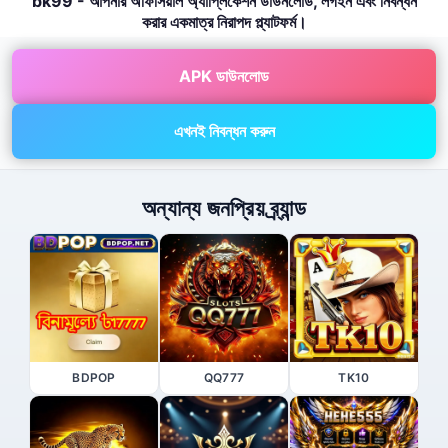
bk99 - আপনার অফিসিয়াল অ্যাপ্লিকেশন ডাউনলোড, লগইন এবং নিবন্ধন
করার একমাত্র নিরাপদ প্ল্যাটফর্ম।
APK ডাউনলোড
এখনই নিবন্ধন করুন
অন্যান্য জনপ্রিয় ব্র্যান্ড
BDPOP
QQ777
TK10