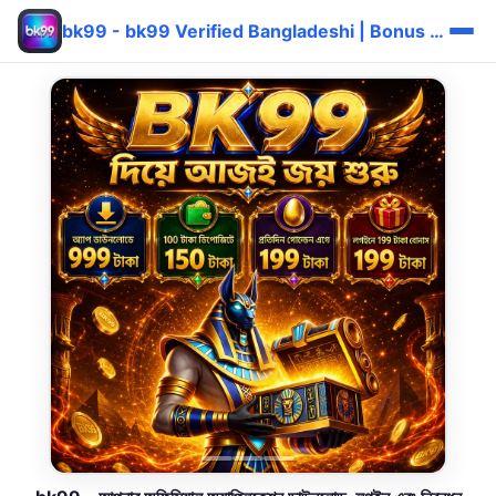
bk99 - bk99 Verified Bangladeshi | Bonus দ্রুত ⚡