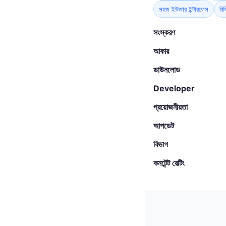
সহজ ইউজার ইন্টারফেস
বিভ
সংস্করণ
আকার
ডাউনলোড
Developer
প্রয়োজনীয়তা
আপডেট
বিভাগ
কনটেন্ট রেটিং