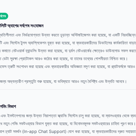
র্বশেষ
টিলিটি অ্যাপের সর্বশেষ সংযোজন
ক স্থিতিশীলতা এবং নির্ভরযোগ্যতা উন্নত করতে চূড়ান্ত অপ্টিমাইজেশন করা হয়েছে, যা একটি নিরবচ্ছিন্
ি এবং সিস্টেম টুলস অ্যাপ্লিকেশন যুক্ত করা হয়েছে, যা ব্যবহারকারীদের ডিভাইসের কার্যকারিতা বাড়
 কমাতে নেটওয়ার্ক হ্যান্ডলিং উন্নত করা হয়েছে, যা দুর্বল নেটওয়ার্কের ক্ষেত্রেও ডাউনলোড সফল কর
গত ডেটা সুরক্ষা প্রোটোকল আরও কঠোর করা হয়েছে, যা তাদের তথ্যের গোপনীয়তা নিশ্চিত করে।
েস ত্রুটি সংশোধন করা হয়েছে এবং ব্যবহারকারীর অভিজ্ঞতা মসৃণ করা হয়েছে, যা প্ল্যাটফর্মকে আরও
জন্য অভ্যন্তরীণ প্রস্তুতি শুরু হয়েছে, যা ভবিষ্যতে আরও নতুন বৈশিষ্ট্য এবং উন্নতি আনবে।
গেমিং বিভাগ
ং ইনস্টলেশনের জন্য উন্নত নিরাপত্তা স্ক্যানিং সিস্টেম চালু করা হয়েছে, যা ম্যালওয়্যার থেকে ব্য
ধে নতুন গেমিং সফটওয়্যার বিভাগ যুক্ত করা হয়েছে, যা বিনোদনমূলক সফটওয়্যারের চাহিদা পূরণ করে।
-অ্যাপ চ্যাট সমর্থন (In-app Chat Support) যোগ করা হয়েছে, যা ব্যবহারকারীদের দ্রুত সহায়ত