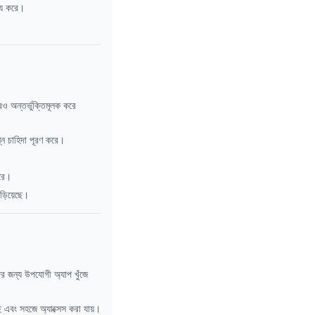
য্য করে।
 আরও অন্তর্ভুক্তিমূলক করে
ন্ন চাহিদা পূরণ করে।
করে।
ড়িয়েছে।
দের জন্য উপযোগী অ্যাপ খুঁজে
ে এবং সহজে অ্যাক্সেস করা যায়।