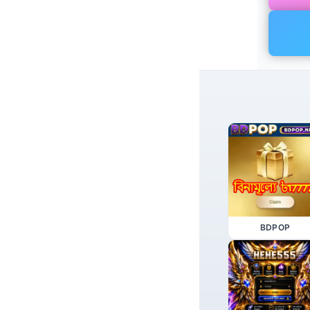
BDPOP