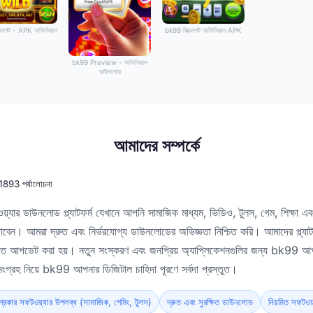
রিনশট - APK অফিসিয়াল
bk99 স্ক্রিনশট অফিসিয়াল APK
bk99 Preview - অফিসিয়াল
ডাউনলোড
আমাদের সম্পর্কে
1893 পর্যালোচনা
টওয়্যার ডাউনলোড প্ল্যাটফর্ম যেখানে আপনি সামাজিক মাধ্যম, ভিডিও, টুলস, গেম, শিক্ষা
পাবেন। আমরা দ্রুত এবং নির্ভরযোগ্য ডাউনলোডের অভিজ্ঞতা নিশ্চিত করি। আমাদের প্ল্যাটফ
মিত আপডেট করা হয়। নতুন সংস্করণ এবং জনপ্রিয় অ্যাপ্লিকেশনগুলির জন্য bk99 আপ
ংগ্রহ নিয়ে bk99 আপনার ডিজিটাল চাহিদা পূরণে সর্বদা প্রস্তুত।
্রকার সফটওয়্যার উপলব্ধ (সামাজিক, গেমিং, টুলস)
দ্রুত এবং সুরক্ষিত ডাউনলোড
নিয়মিত সফটওয