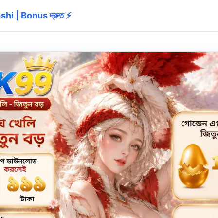
hi | Bonus দ্রুত ⚡