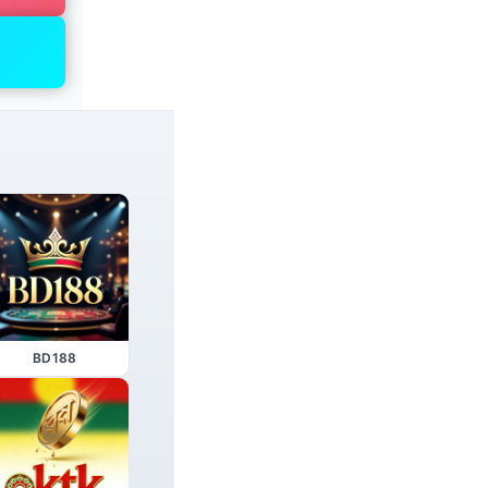
BD188