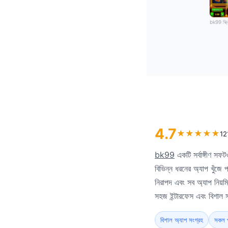
bk99 স্ক্
4.7
★
★
★
★
★
12
bk99
একটি সর্বাঙ্গীণ সফ
বিভিন্ন ধরনের অ্যাপ খুঁজে 
নিরাপদ এবং সব অ্যাপ নিয়
সহজ ইন্টারফেস এবং বিশাল স
বিশাল অ্যাপ সংগ্রহ
সকল প