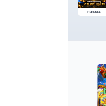
HEHE555